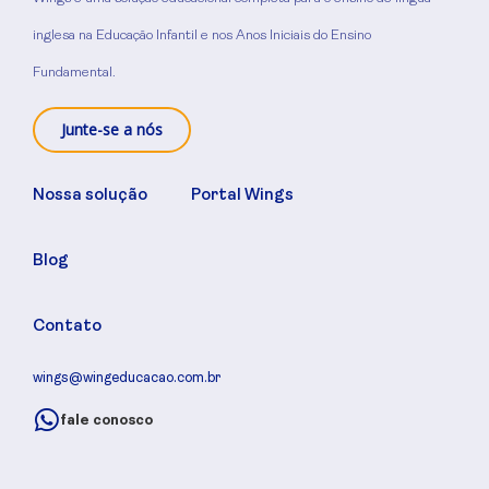
inglesa na Educação Infantil e nos Anos Iniciais do Ensino
Fundamental.
Junte-se a nós
Nossa solução
Portal Wings
Blog
Contato
wings@wingeducacao.com.br
fale conosco