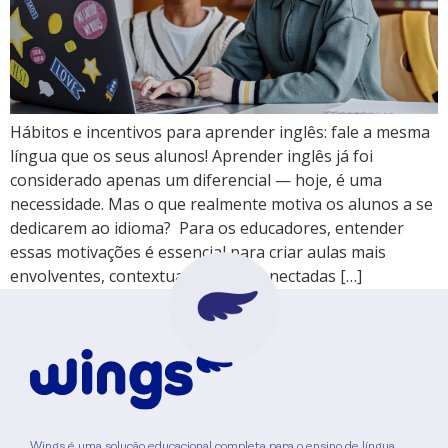
Hábitos e incentivos para aprender inglês: fale a mesma
língua que os seus alunos! Aprender inglês já foi
considerado apenas um diferencial — hoje, é uma
necessidade. Mas o que realmente motiva os alunos a se
dedicarem ao idioma? Para os educadores, entender
essas motivações é essencial para criar aulas mais
envolventes, contextualizadas e conectadas […]
Wings é uma solução educacional completa para o ensino de língua