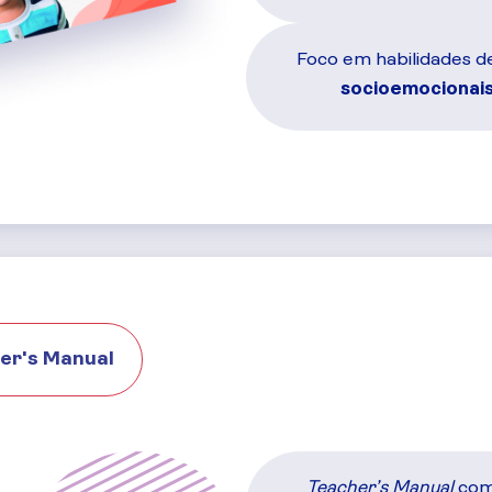
Foco em habilidades d
socioemocionai
er's Manual
Teacher’s Manual
co