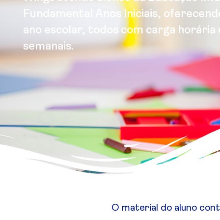
Fundamental Anos Iniciais, oferecen
ano escolar, todos com carga horária 
semanais.
O material do aluno cont