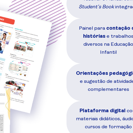
Student’s
Book
integra
Painel para
contação 
histórias
e trabalho
diversos na Educaçã
Infantil
Orientações pedagógi
e sugestão de atividad
complementares
Plataforma digital
c
materiais didáticos, áudi
cursos de formação