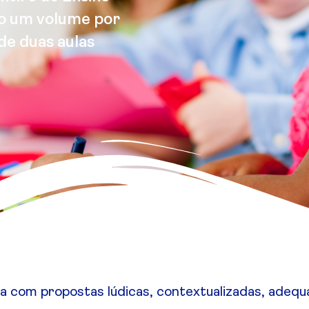
do um volume por
de duas aulas
a com propostas lúdicas, contextualizadas, adequa