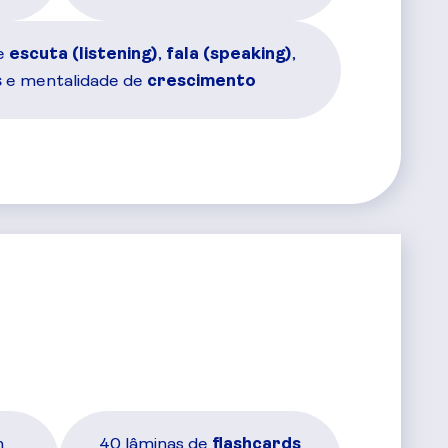
e
escuta (listening)
,
fala (speaking)
,
s
e mentalidade de
crescimento
m
40 lâminas de
flashcards