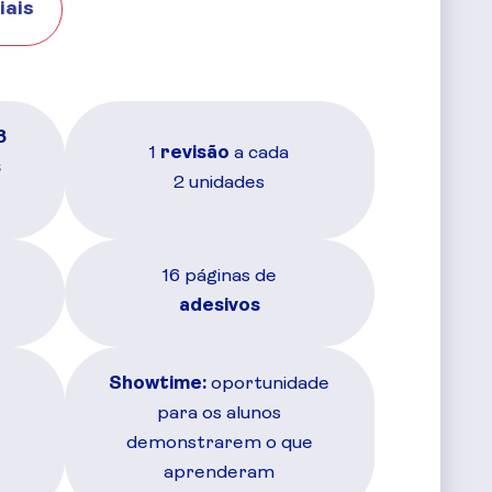
iais
8
1
revisão
a cada
s
2 unidades
16 páginas de
adesivos
Showtime:
oportunidade
para os alunos
e
demonstrarem o que
aprenderam