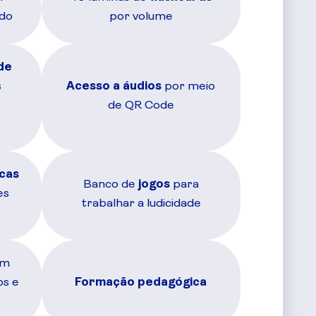
do
por volume
de
s
Acesso a áudios
por meio
o
de QR Code
cas
Banco de
jogos
para
es
trabalhar a ludicidade
om
os e
Formação pedagógica