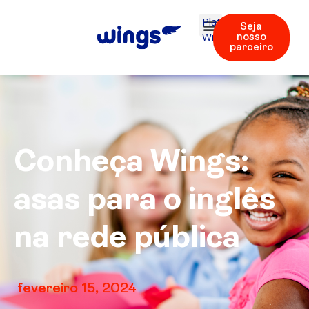
Plataforma
Seja
Wings
nosso
parceiro
Conheça Wings:
asas para o inglês
na rede pública
fevereiro 15, 2024