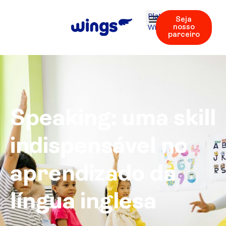
Plataforma
Seja
Wings
nosso
parceiro
Speaking: uma skill
indispensável no
aprendizado da
língua inglesa