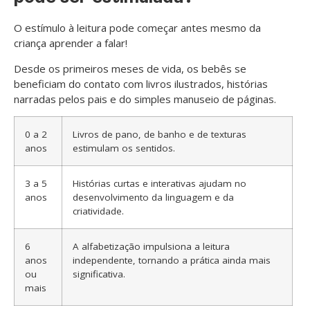
O estímulo à leitura pode começar antes mesmo da
criança aprender a falar!
Desde os primeiros meses de vida, os bebês se
beneficiam do contato com livros ilustrados, histórias
narradas pelos pais e do simples manuseio de páginas.
0 a 2
Livros de pano, de banho e de texturas
anos
estimulam os sentidos.
3 a 5
Histórias curtas e interativas ajudam no
anos
desenvolvimento da linguagem e da
criatividade.
6
A alfabetização impulsiona a leitura
anos
independente, tornando a prática ainda mais
ou
significativa.
mais