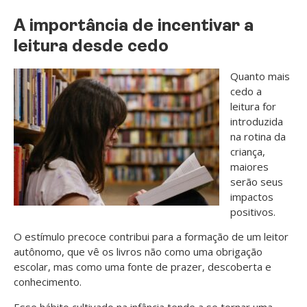
A importância de incentivar a
leitura desde cedo
Quanto mais
cedo a
leitura for
introduzida
na rotina da
criança,
maiores
serão seus
impactos
positivos.
O estímulo precoce contribui para a formação de um leitor
autônomo, que vê os livros não como uma obrigação
escolar, mas como uma fonte de prazer, descoberta e
conhecimento.
Esse hábito cultivado na infância tende a se tornar uma