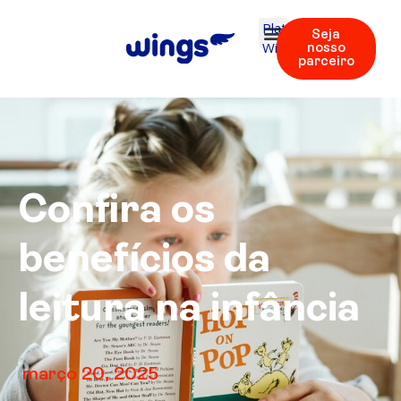
Plataforma
Seja
Wings
nosso
parceiro
Confira os
benefícios da
leitura na infância
março 20, 2025