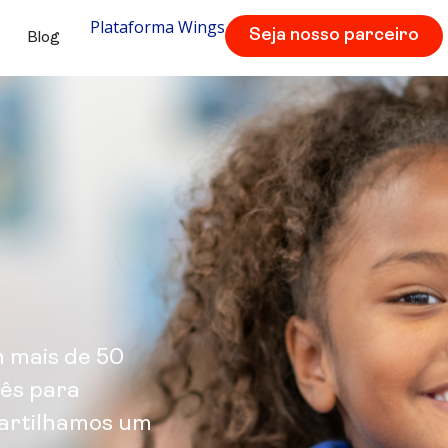
Plataforma Wings
Seja nosso parceiro
Blog
m mais de 50
lês para
partilhamos um