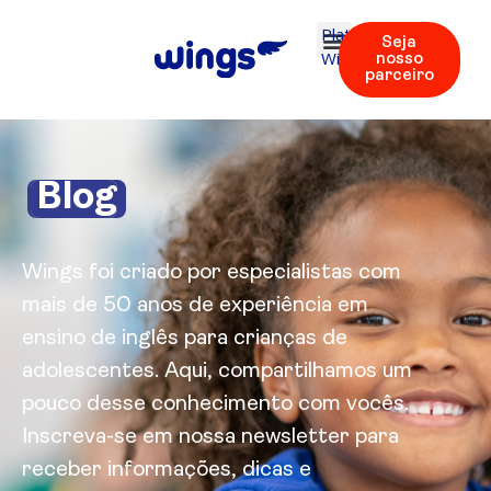
Plataforma
Seja
Wings
nosso
parceiro
Blog
Wings foi criado por especialistas com
mais de 50 anos de experiência em
ensino de inglês para crianças de
adolescentes. Aqui, compartilhamos um
pouco desse conhecimento com vocês.
Inscreva-se em nossa newsletter para
receber informações, dicas e