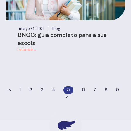
março 31, 2025
blog
BNCC: guia completo para a sua
escola
Leia mais...
<
1
2
3
4
5
6
7
8
9
>