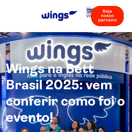
Plataforma
Seja
Wings
nosso
parceiro
Wings na Bett
Brasil 2025: vem
conferir como foi o
evento!