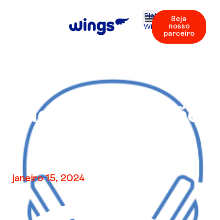
Plataforma
Seja
Wings
nosso
parceiro
Áudio V1 – Revisão
1
janeiro 15, 2024