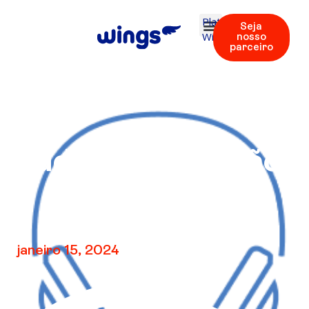
Plataforma
Seja
Wings
nosso
parceiro
Áudio V1 – Revisão
4
janeiro 15, 2024