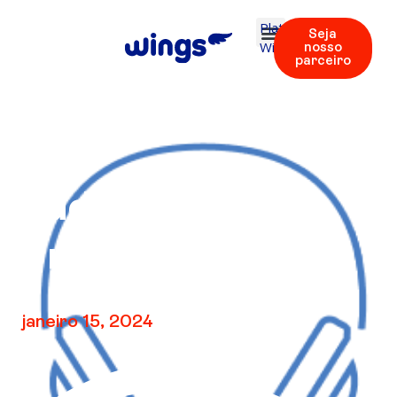
Plataforma
Seja
Wings
nosso
parceiro
Áudio V2 –
Unidade 5
janeiro 15, 2024