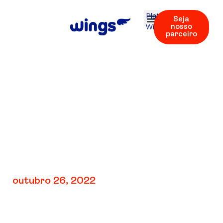
Plataforma
Seja
Wings
nosso
parceiro
V3: REV 1 | Áudios
12 – 13
outubro 26, 2022