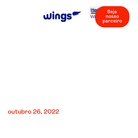
Plataforma
Seja
Wings
nosso
parceiro
V3: REV 3 | Áudios
37 – 38
outubro 26, 2022