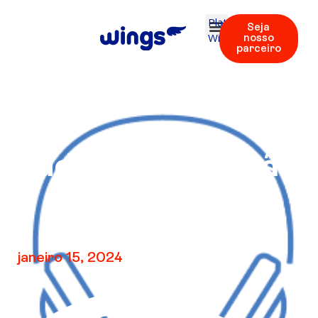
Plataforma
Seja
Wings
nosso
parceiro
Áudio V3 – Revisão
2
janeiro 15, 2024