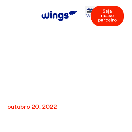
Plataforma
Seja
Wings
nosso
parceiro
V4: REV 4 |
Flashcards 32 – 40
outubro 20, 2022