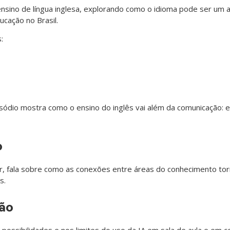
nsino de língua inglesa, explorando como o idioma pode ser um 
ucação no Brasil.
:
ódio mostra como o ensino do inglês vai além da comunicação: e
o
orvir, fala sobre como as conexões entre áreas do conhecimento t
s.
ção
 possibilidades e nos limites do uso da IA em sala de aula e em