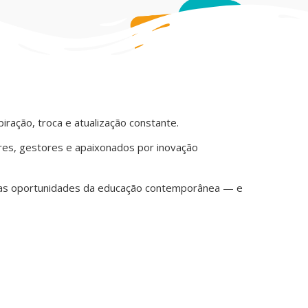
ração, troca e atualização constante.
Speak
res, gestores e apaixonados por inovação
uma
skill
nas oportunidades da educação contemporânea — e
indis
no
apre
da
língu
ingle
fevereir
9,
2026