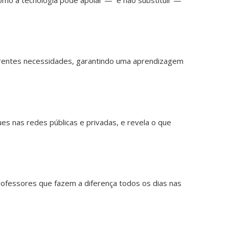
speaki
readin
e
writing
iferentes necessidades, garantindo uma aprendizagem
Leia
mais
gues nas redes públicas e privadas, e revela o que
Fluên
não
é
veloc
repe
ofessores que fazem a diferença todos os dias nas
expec
no
ensin
de