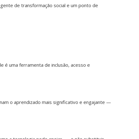
agente de transformação social e um ponto de
Aprend
inglês
vai
muito
além
de
memor
vocabu
e
le é uma ferramenta de inclusão, acesso e
compr
regras
gramat
Entre
as
quatro
ornam o aprendizado mais significativo e engajante —
habilid
essenci
do
idioma
—
listenin
 como a tecnologia pode apoiar — e não substituir —