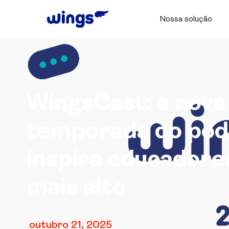
Nossa solução
WingsCast: a nova
temporada do pod
inspira educadore
mais alto
outubro 21, 2025