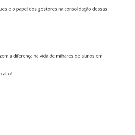
inglê
íngues e o papel dos gestores na consolidação dessas
fevereir
2,
2026
Quand
se
fala
em
aprend
em a diferença na vida de milhares de alunos em
inglês
no
 alto!
Brasil,
muitos
imagi
a
fluênci
como
algo
relaci
à
rapidez