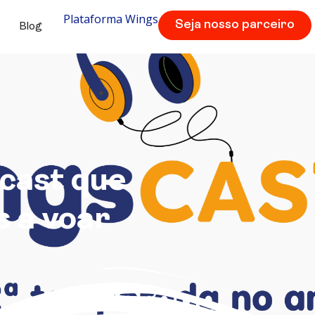
Plataforma Wings
Seja nosso parceiro
Blog
cast que
s a voar