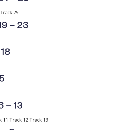
 Track 29
19 – 23
 18
15
6 – 13
k 11 Track 12 Track 13