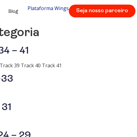
Plataforma Wings
Seja nosso parceiro
Blog
tegoria
34 – 41
 Track 39 Track 40 Track 41
-33
 31
 24 – 29